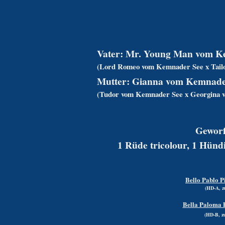
Vater:
Mr. Young Man
vom K
(Lord Romeo vom Kemnader See x Tail
Mutter:
Gianna vom Kemnade
(Tudor vom Kemnader See x Georgina 
Geworf
1 Rüde tricolour, 1 Hündi
Bello Pablo P
(HD-A, z
Bella Paloma P
(HD-B, z