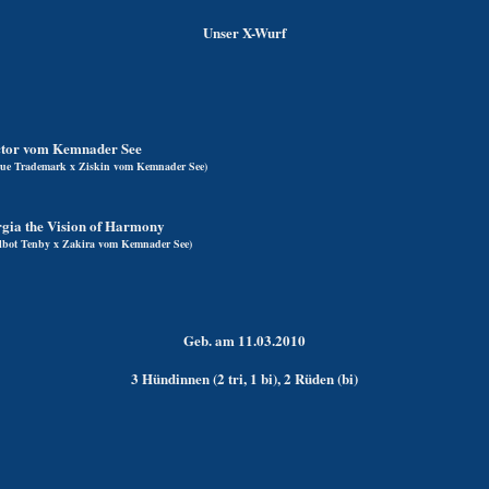
Unser X-Wurf
ector vom Kemnader See
True Trademark x Ziskin vom Kemnader See)
gia the Vision of Harmony
Talbot Tenby x Zakira vom Kemnader See)
Geb. am 11.03.2010
3 Hündinnen (2 tri, 1 bi), 2 Rüden (bi)