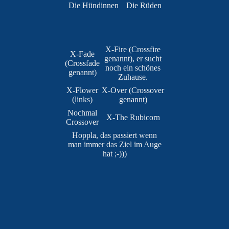
Die Hündinnen
Die Rüden
X-Fire (Crossfire
X-Fade
genannt), er sucht
(Crossfade
noch ein schönes
genannt)
Zuhause.
X-Flower
X-Over (Crossover
(links)
genannt)
Nochmal
X-The Rubicorn
Crossover
Hoppla, das passiert wenn
man immer das Ziel im Auge
hat ;-)))