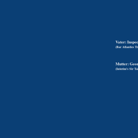
Vater: Insp
(Bar Atlantics 
Mutter:
Geor
(Interim's Sir 