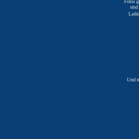
Fotos 
sind
Ladie
Und n