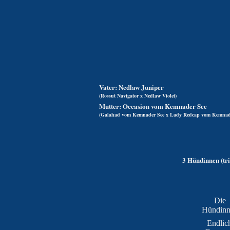
Vater: Nedlaw Juniper
(Rossut Navigator x Nedlaw Violet)
Mutter: Occasion vom Kemnader See
(Galahad vom Kemnader See x Lady Redcap vom Kemnade
3 Hündinnen (tric
Die
Hündin
Endlic